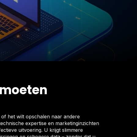
ntmoeten
 of het wilt opschalen naar andere
 technische expertise en marketinginzichten
fectieve uitvoering. U krijgt slimmere
issingen en schonere data – zonder dat u