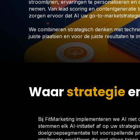
stroomlijnen, ervaringen te personaliseren en
nemen. Van lead scoring en contentgeneratie t
zorgen ervoor dat AI uw go-to-marketstrategie 
We combineren strategisch denken met technisc
juiste plaatsen en voor de juiste resultaten te
Waar
strategie
en
Bij FitMarketing implementeren we AI niet 
stemmen elk AI-initiatief af op uw strategi
doelgroepsegmentatie tot voorspellende p
intelligente workflows die niet alleen tak