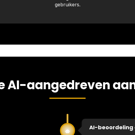
gebruikers.
e AI-aangedreven aa
AI-beoordeling