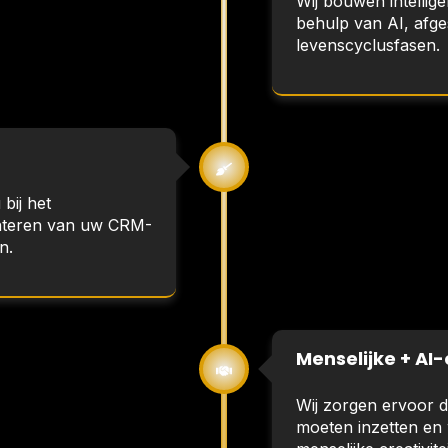
Wij bouwen intellig
behulp van AI, af
levenscyclusfasen.
 bij het
nteren van uw CRM-
n.
Menselijke + AI
Wij zorgen ervoor 
moeten inzetten en