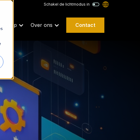
Schakel de lichtmodus in
Contact
ntwerp
Over ons
es
e