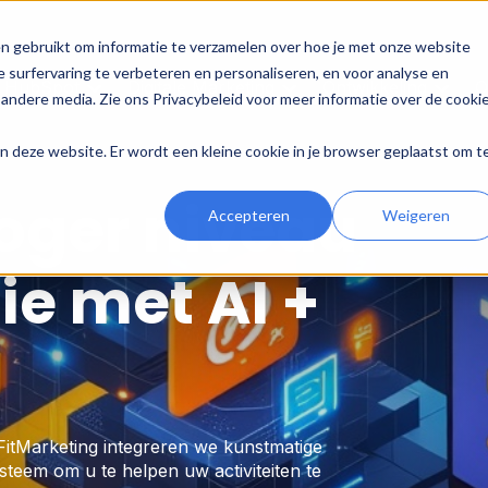
n gebruikt om informatie te verzamelen over hoe je met onze website
 surfervaring te verbeteren en personaliseren, en voor analyse en
HubSpot
Digitale Marketing
Ontwikkeling
O
andere media. Zie ons Privacybeleid voor meer informatie over de cooki
aan deze website. Er wordt een kleine cookie in je browser geplaatst om t
hoger niveau
Accepteren
Weigeren
ie met AI +
j FitMarketing integreren we kunstmatige
steem om u te helpen uw activiteiten te