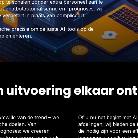
 op te schalen zonder extra personeel aan te
ot chatbotautomatisering en -prognoses: wij
verbetert in plaats van compliceert.
he precisie om de juiste AI-tools op de
 implementeren.
 uitvoering elkaar o
omwille van de trend – we
Of u nu net begint met AI
sche doelen. Van
afdelingen, wij bieden de
rognoses: we creëren
die nodig zijn voor een ef
en automatiseren, maar ook
campagnes, snellere besl