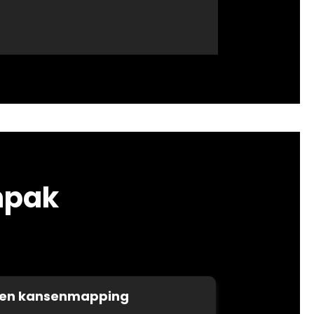
npak
 en kansenmapping