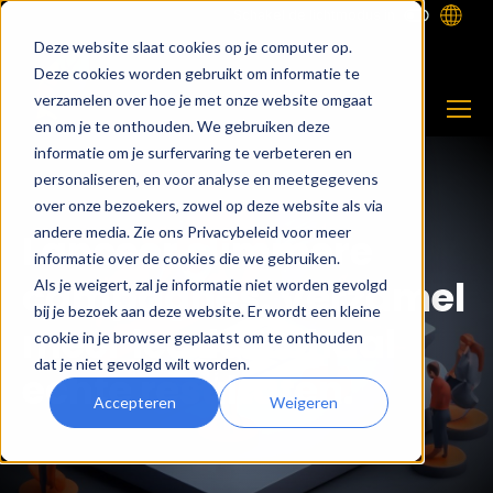
Schakel de lichtmodus in
Deze website slaat cookies op je computer op.
Deze cookies worden gebruikt om informatie te
verzamelen over hoe je met onze website omgaat
en om je te onthouden. We gebruiken deze
informatie om je surfervaring te verbeteren en
personaliseren, en voor analyse en meetgegevens
over onze bezoekers, zowel op deze website als via
andere media. Zie ons Privacybeleid voor meer
Lanceer slimmere
informatie over de cookies die we gebruiken.
campagnes. Verzamel
Als je weigert, zal je informatie niet worden gevolgd
bij je bezoek aan deze website. Er wordt een kleine
meer leads. Behaal
cookie in je browser geplaatst om te onthouden
dat je niet gevolgd wilt worden.
echte resultaten.
Accepteren
Weigeren